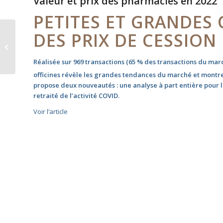
Valeur et prix des pharmacies en 2022
PETITES ET GRANDES O
DES PRIX DE CESSION
Le succès très inégal
du 100% santé
Réalisée sur 969 transactions (65 % des transactions du marc
officines révèle les grandes tendances du marché et montre
propose deux nouveautés : une analyse à part entière pour les
retraité de l’activité COVID.
Voir l’article