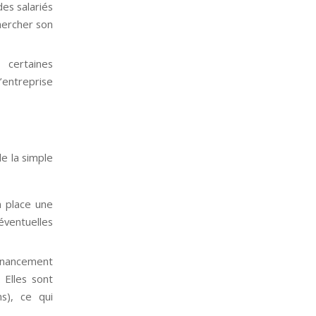
es salariés
chercher son
 certaines
’entreprise
de la simple
n place une
éventuelles
financement
 Elles sont
s), ce qui