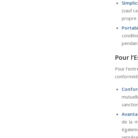
Simplic
(sauf ca
propre 
Portab
conditi
pendant
Pour l’
Pour l’entr
conformité
Confor
mutuell
sanction
Avanta
de la m
égalem
représe