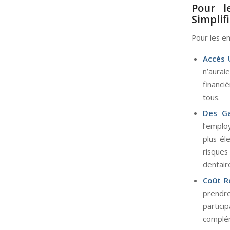
Pour l
Simplif
Pour les e
Accès 
n’aurai
financi
tous.
Des Ga
l’emplo
plus él
risques
dentaire
Coût R
prendre
partic
complém