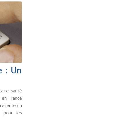
e : Un
aire santé
é en France
présente un
e pour les