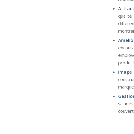
Attract
qualit
différe
montran
Amélior
encoura
employé
producti
Image 
constru
marque 
Gestion
salarié
couvert