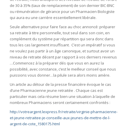
de 30 à 35% (taux de remplacement) de son dernier BIC-BNC
ou rémunération de gérance pour un Pharmacien Biologiste
qui aura eu une carrière essentiellement libérale.
Seule alternative pour faire face au choc annoncé: préparer
sa retraite à titre personnelle, tout seul dans son coin, en
complément du système par répartition qui sera donc dans
tous les cas largement insuffisant. C’est un impératif si vous
ne voulez pas partir à un âge canonique, et surtout avoir un
niveau de retraite décent par rapport à vos derniers revenus
…Commencez à la préparer dés que vous en aurez la
possibilité, avec constance, c’est le meilleur conseil que nous
puissions vous donner…la pilule sera alors moins amère.
Un article au détour de la presse financière évoque le cas
d’une Pharmacienne jeune retraitée . Chaque cas est
particulier mais cela résume bien une situation à laquelle de
nombreux Pharmaciens seront certainement confrontés :
http://votreargent.lexpress.fr/retraite/virginie-pharmacienne-
et-jeune-retraitee-je-conseille-aux-jeunes-de-mettre-de-l-
argent-de-cote_1580175.html