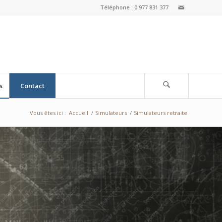
Téléphone : 0 977 831 377
s
Contact
Vous êtes ici :
Accueil
/
Simulateurs
/
Simulateurs retraite