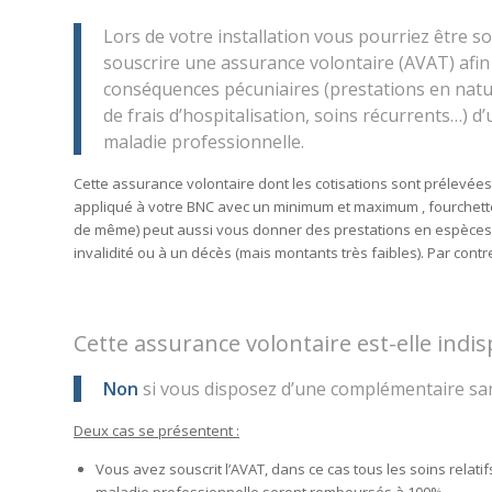
Lors de votre installation vous pourriez être so
souscrire une assurance volontaire (AVAT) afin
conséquences pécuniaires (prestations en na
de frais d’hospitalisation, soins récurrents…) d’
maladie professionnelle.
Cette assurance volontaire dont les cotisations sont prélevée
appliqué à votre BNC avec un minimum et maximum , fourchette 
de même) peut aussi vous donner des prestations en espèces, 
invalidité ou à un décès (mais montants très faibles). Par con
Cette assurance volontaire est-elle indi
Non
si vous disposez d’une complémentaire sa
Deux cas se présentent :
Vous avez souscrit l’AVAT, dans ce cas tous les soins relatif