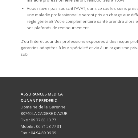
maladie professionnelle seront remboursés à 100%
Vous n’avez pas souscrit l’AVAT, dans ce cas les soins prése
une maladie professionnelle seront pris en charge aux dif
règle général). Votre complémentaire santé prendra alors en
ses plafonds de remboursement.
D’où l’intérêt pour des professions exposées à des risque pro
garanties adaptées à leur spécialité et via à un organisme priv
subi.
ASSURANCES MEDICA
DUNANT FREDERIC
Domaine de la Garenne
83740 LA CADIERE D’AZUR
Fixe : 09 77 83 13 77
Mobile : 06 71 53 77 31
Fax. : 04 94 89 06 99