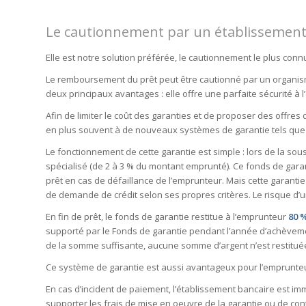
Le cautionnement par un établissement
Elle est notre solution préférée, le cautionnement le plus conn
Le remboursement du prêt peut être cautionné par un organisme
deux principaux avantages : elle offre une parfaite sécurité à
Afin de limiter le coût des garanties et de proposer des offres
en plus souvent à de nouveaux systèmes de garantie tels que
Le fonctionnement de cette garantie est simple : lors de la so
spécialisé (de 2 à 3 % du montant emprunté). Ce fonds de garan
prêt en cas de défaillance de l’emprunteur. Mais cette garantie
de demande de crédit selon ses propres critères. Le risque d’un
En fin de prêt, le fonds de garantie restitue à l’emprunteur
80 
supporté par le Fonds de garantie pendant l’année d’achèvemen
de la somme suffisante, aucune somme d’argent n’est restitué
Ce système de garantie est aussi avantageux pour l’emprunteur
En cas d’incident de paiement, l’établissement bancaire est i
supporter les frais de mise en oeuvre de la garantie ou de con