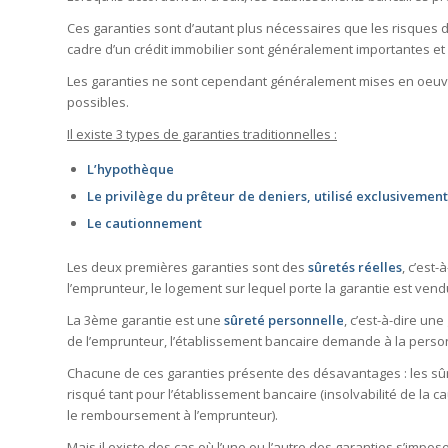
Ces garanties sont d’autant plus nécessaires que les risques 
cadre d’un crédit immobilier sont généralement importantes et 
Les garanties ne sont cependant généralement mises en oeuvre
possibles.
Il existe 3 types de garanties traditionnelles :
L’hypothèque
Le privilège du prêteur de deniers, utilisé exclusivemen
Le cautionnement
Les deux premières garanties sont des
sûretés réelles
, c’est
l’emprunteur, le logement sur lequel porte la garantie est vend
La 3ème garantie est une
sûreté personnelle
, c’est-à-dire un
de l’emprunteur, l’établissement bancaire demande à la person
Chacune de ces garanties présente des désavantages : les sûr
risqué tant pour l’établissement bancaire (insolvabilité de la 
le remboursement à l’emprunteur).
Mais il existe des cas où l’une ou l’autre des garanties s’impos