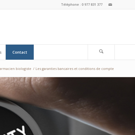
Téléphone : 0 977 831 377
s
Contact
armacien biologiste
/
Les garanties bancaires et conditions de compte