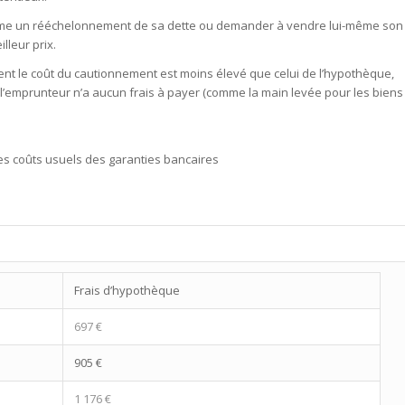
anisme un rééchelonnement de sa dette ou demander à vendre lui-même son
lleur prix.
ment le coût du cautionnement est moins élevé que celui de l’hypothèque,
 l’emprunteur n’a aucun frais à payer (comme la main levée pour les biens
 les coûts usuels des garanties bancaires
Frais d’hypothèque
697 €
905 €
1 176 €