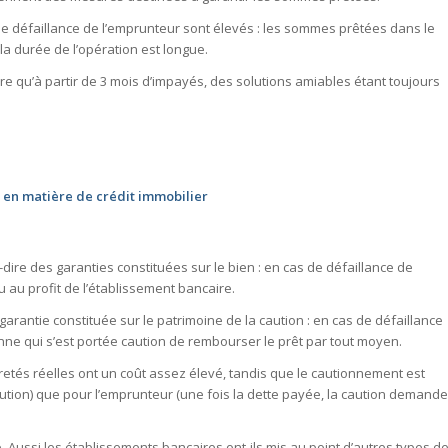
de défaillance de l’emprunteur sont élevés : les sommes prêtées dans le
la durée de l’opération est longue.
 qu’à partir de 3 mois d’impayés, des solutions amiables étant toujours
t en matière de crédit immobilier
-à-dire des garanties constituées sur le bien : en cas de défaillance de
u au profit de l’établissement bancaire.
e garantie constituée sur le patrimoine de la caution : en cas de défaillance
ne qui s’est portée caution de rembourser le prêt par tout moyen.
etés réelles ont un coût assez élevé, tandis que le cautionnement est
caution) que pour l’emprunteur (une fois la dette payée, la caution demande
e. Aussi les établissements bancaires ont-ils mis au point d’autres types d